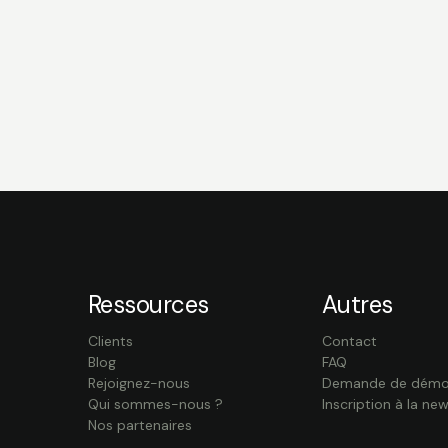
Ressources
Autres
Clients
Contact
Blog
FAQ
Rejoignez-nous
Demande de dém
Qui sommes-nous ?
Inscription à la new
Nos partenaires