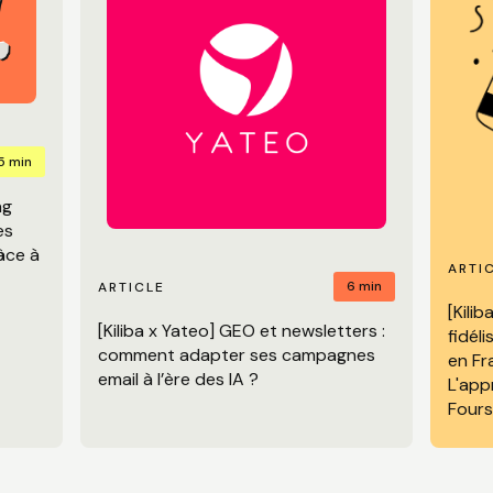
5 min
ng
es
râce à
ARTI
6 min
ARTICLE
[Kili
[Kiliba x Yateo] GEO et newsletters :
fidél
comment adapter ses campagnes
en Fr
email à l’ère des IA ?
L'app
Four