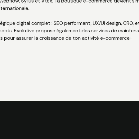
bflow, Sylius et Vtex. Ta boutique e-commerce devient simple
nternationale.
ique digital complet : SEO performant, UX/UI design, CRO, et
spects. Evolutive propose également des services de mainte
es pour assurer la croissance de ton activité e-commerce.