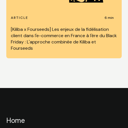
6 min
ARTICLE
[Kiliba x Fourseeds] Les enjeux de la fidélisation
client dans l'e-commerce en France à l'ère du Black
Friday : L'approche combinée de Kiliba et
Fourseeds
Home