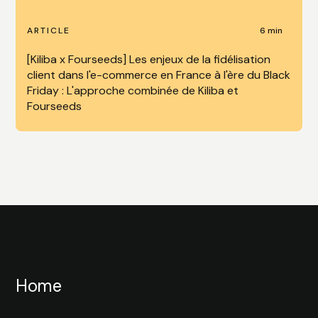
6 min
ARTICLE
[Kiliba x Fourseeds] Les enjeux de la fidélisation
client dans l'e-commerce en France à l'ère du Black
Friday : L'approche combinée de Kiliba et
Fourseeds
Home